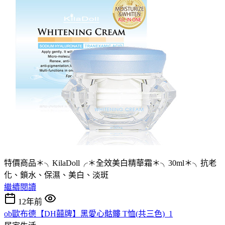
特價商品＊╮KilaDoll╭＊全效美白精華霜＊╮30ml＊╮抗老
化、鎖水、保濕、美白、淡斑
繼續閱讀
12年前
ob歐布德【DH囍牌】黑愛心骷髏 T恤(共三色)_1