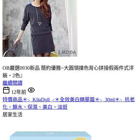
OB嚴選0930新品 簡約優雅~大圓領撞色背心拼接假兩件式洋
裝‧2色』
繼續閱讀
12年前
特價商品＊╮KilaDoll╭＊全效美白精華霜＊╮30ml＊╮抗老
化、鎖水、保濕、美白、淡斑
居家生活