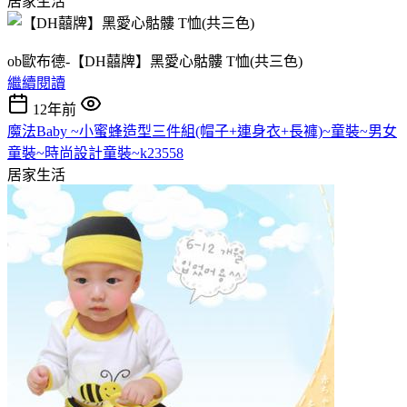
居家生活
ob歐布德-【DH囍牌】黑愛心骷髏 T恤(共三色)
繼續閱讀
12年前
魔法Baby ~小蜜蜂造型三件組(帽子+連身衣+長褲)~童裝~男女
童裝~時尚設計童裝~k23558
居家生活