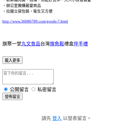
‧辦公室團購最愛商品
‧拉鏈立袋包裝，衛生又方便
http://www.36086789.com/goods-7.html
旗聚一堂
丸文食品
台灣
旗魚鬆
禮盒
伴手禮
載入更多
公開留言
私密留言
發佈留言
請先
登入
以發表留言。