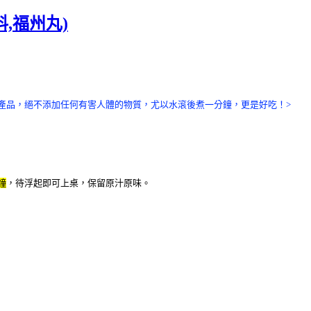
,福州丸)
產品，絕不添加任何有害人體的物質，尤以水滾後煮一分鐘，更是好吃！>
鐘
，待浮起即可上桌
，保留原汁原味。