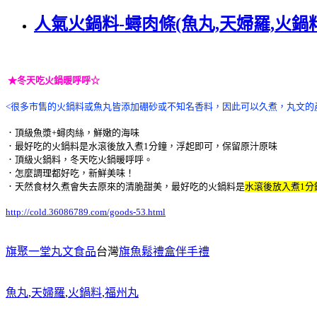
人氣火鍋料-蟳肉條(魚丸,天婦羅,火鍋料
★冬天吃火鍋暖呼呼☆
<很多市售的火鍋料或魚丸皆添加硼砂或不知名香料，因此可以久煮，丸文的
．頂級魚漿+蟳肉絲，鮮嫩的海味
．最好吃的火鍋料是水滾後放入煮1分鐘，浮起即可，保留原汁原味
．頂級火鍋料，冬天吃火鍋暖呼呼。
．怎麼調理都好吃，新鮮美味！
．天然食材久煮會失去原來的清脆甜美，最好吃的火鍋料是
水滾後放入煮1分
http://cold.36086789.com/goods-53.html
旗聚一堂丸文食品
台灣
旗魚鬆禮盒伴手禮
魚丸
,
天婦羅
,
火鍋料
,
福州丸