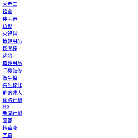
大老二
禮盒
伴手禮
魚鬆
火鍋料
情趣用品
按摩棒
跳蛋
情趣用品
手機維修
衛生棉
衛生棉條
舒適達人
網路行銷
seo
新聞行銷
蘆薈
精華液
茶樹