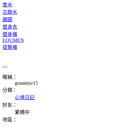
香水
古龍水
圃園
塑身衣
塑身褲
EQUMEN
提臀褲
暱稱：
grantmye15
分類：
心情日記
好友：
累積中
地區：