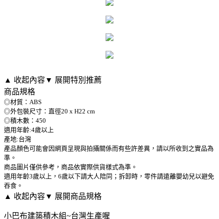
▲ 收起內容
▼ 展開特別推薦
商品規格
◎材質：ABS
◎外包裝尺寸：直徑20 x H22 cm
◎積木數：450
適用年齡:4歲以上
產地:台灣
產品顏色可能會因網頁呈現與拍攝關係而有些許差異，請以所收到之實品為
準。
商品圖片僅供參考，商品依實際供貨樣式為準。
適用年齡3歲以上，6歲以下請大人陪同；拆卸時，零件請遠離嬰幼兒以避免
吞食。
▲ 收起內容
▼ 展開商品規格
小巴布建築積木組~台灣生產喔