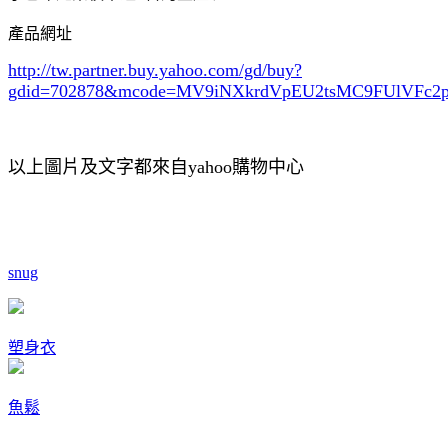
產品網址
http://tw.partner.buy.yahoo.com/gd/buy?
gdid=702878
&mcode=MV9iNXkrdVpEU2tsMC9FUlVFc
以上圖片及文字都來自yahoo購物中心
snug
塑身衣
魚鬆