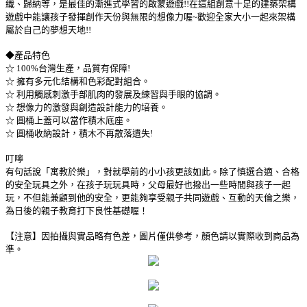
織、歸納等，是最佳的漸進式學習的啟蒙遊戲!!在這組創意十足的建築架構
遊戲中能讓孩子發揮創作天份與無限的想像力喔~歡迎全家大小一起來架構
屬於自己的夢想天地!!
◆產品特色
☆ 100%台灣生產，品質有保障!
☆ 擁有多元化結構和色彩配對組合。
☆ 利用觸感刺激手部肌肉的發展及練習與手眼的協調。
☆ 想像力的激發與創造設計能力的培養。
☆ 圓桶上蓋可以當作積木底座。
☆ 圓桶收納設計，積木不再散落遺失!
叮嚀
有句話說「寓教於樂」，對就學前的小小孩更該如此。除了慎選合適、合格
的安全玩具之外，在孩子玩玩具時，父母最好也撥出一些時間與孩子一起
玩，不但能兼顧到他的安全，更能夠享受親子共同遊戲、互動的天倫之樂，
為日後的親子教育打下良性基礎喔！
【注意】因拍攝與實品略有色差，圖片僅供參考，顏色請以實際收到商品為
準。