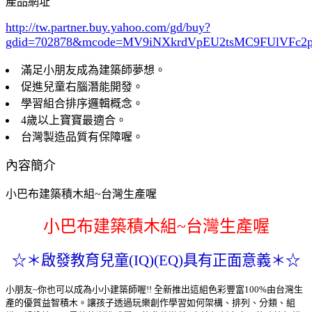
產品網址
http://tw.partner.buy.yahoo.com/gd/buy?
gdid=702878
&mcode=MV9iNXkrdVpEU2tsMC9FUlVFc
滿足小朋友成為建築師夢想。
促進兒童右腦潛能開發。
學習組合排序邏輯概念。
4歲以上寶寶最適合。
台灣製造品質有保障喔。
內容簡介
小巴布建築積木組~台灣生產喔
小巴布建築積木組~台灣生產喔
☆＊啟發教育兒童(IQ)(EQ)具有正面意義＊☆
小朋友~你也可以成為小小建築師喔!! 全新推出這組色彩豐富100%由台灣生
產的優質益智積木。讓孩子透過玩樂創作學習如何架構、排列、分類、組