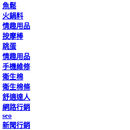
魚鬆
火鍋料
情趣用品
按摩棒
跳蛋
情趣用品
手機維修
衛生棉
衛生棉條
舒適達人
網路行銷
seo
新聞行銷