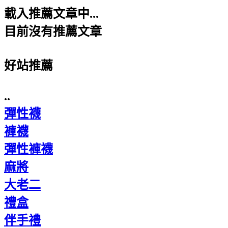
載入推薦文章中...
目前沒有推薦文章
好站推薦
..
彈性襪
褲襪
彈性褲襪
麻將
大老二
禮盒
伴手禮