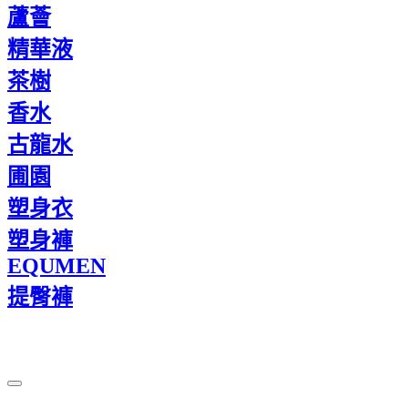
蘆薈
精華液
茶樹
香水
古龍水
圃園
塑身衣
塑身褲
EQUMEN
提臀褲