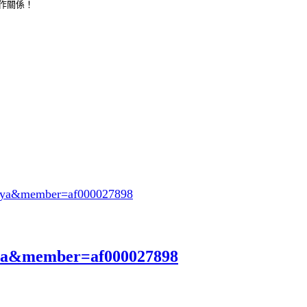
合作關係！
oeya&member=af000027898
eya&member=af000027898