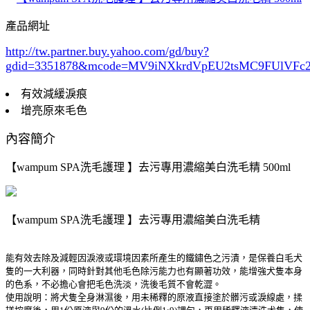
產品網址
http://tw.partner.buy.yahoo.com/gd/buy?
gdid=3351878
&mcode=MV9iNXkrdVpEU2tsMC9FUlVF
有效減緩淚痕
增亮原來毛色
內容簡介
【wampum SPA洗毛護理 】去污專用濃縮美白洗毛精 500ml
【wampum SPA洗毛護理 】去污專用濃縮美白洗毛精
能有效去除及減輕因淚液或環境因素所產生的鐵鏽色之污漬，是保養白毛犬
隻的一大利器，同時針對其他毛色除污能力也有顯著功效，能增強犬隻本身
的色系，不必擔心會把毛色洗淡，洗後毛質不會乾澀。
使用說明：將犬隻全身淋濕後，用未稀釋的原液直接塗於髒污或淚線處，揉