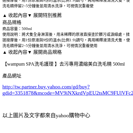
搓按摩後，用1份原液與9份的溫水(比例1:9)調勻，再用稀釋液清洗犬隻，使
洗毛精停留2~5分鐘後並用清水洗淨，可視情況重複使
▲ 收起內容
▼ 展開特別推薦
商品規格
商品容量：500ml
使用說明：將犬隻全身淋濕後，用未稀釋的原液直接塗於髒污或淚線處，揉
搓按摩後，用1份原液與9份的溫水(比例1:9)調勻，再用稀釋液清洗犬隻，使
洗毛精停留2~5分鐘後並用清水洗淨，可視情況重複使用
▲ 收起內容
▼ 展開商品規格
【wampum SPA洗毛護理 】去污專用濃縮美白洗毛精 500ml
產品網址
http://tw.partner.buy.yahoo.com/gd/buy?
gdid=3351878
&mcode=MV9iNXkrdVpEU2tsMC9FUlVF
以上圖片及文字都來自yahoo購物中心