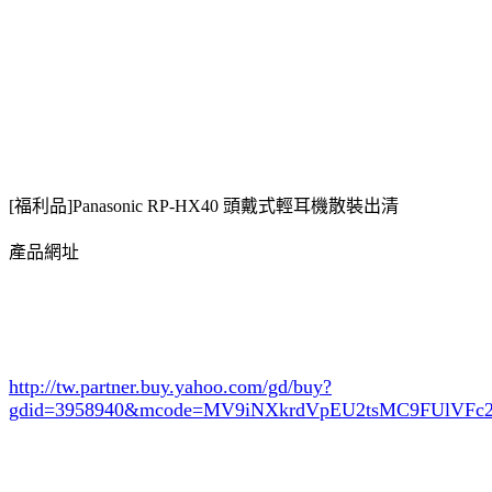
[福利品]Panasonic RP-HX40 頭戴式輕耳機散裝出清
產品網址
http://tw.partner.buy.yahoo.com/gd/buy?
gdid=3958940
&mcode=MV9iNXkrdVpEU2tsMC9FUlVF