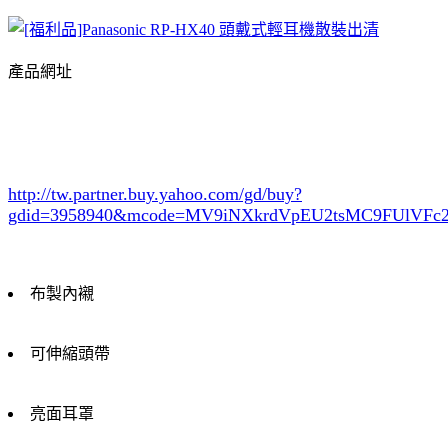
產品網址
http://tw.partner.buy.yahoo.com/gd/buy?
gdid=3958940
&mcode=MV9iNXkrdVpEU2tsMC9FUlVF
布製內襯
可伸縮頭帶
亮面耳罩