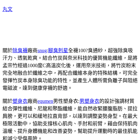
丸文
關於
除臭襪
廠商
snug
:
腳臭剋星
全襪100?臭通紗，超強除臭吸
汗力、透氣乾爽。結合竹炭與奈米科技的優質機能纖維，是將
孟宗竹經過1000度C高溫炭化後，運用奈米技術，將竹炭粉末
完全地融合於纖維之中，再配合纖維本身的特殊結構，可完全
發揮竹炭本身除臭功能的特性，並產生人體所需負離子與阻絕
電磁波，達到健康穿襪的舒適。
關於
塑身衣
廠商
equmen
男性塑身衣:
男塑身衣
的設計強調材質
結合彈性纖維、尼龍和聚酯纖維，能自然收緊腰腹脂肪、提拉
肩膀，更可以和緩地拉直背部，以達到調整姿勢身型。在最大
極限活動中，協助支撐核心肌肉、手肘和前臂，藉由保持肌肉
溫暖、提升身體機能和改善姿勢，幫助提升運動時的最佳肌能
和減少受傷風險。