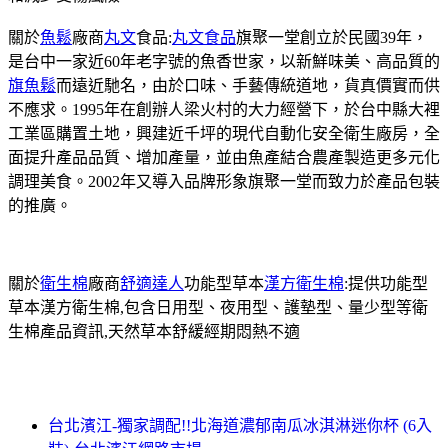
關於
魚鬆
廠商
丸文
食品:
丸文食品
旗聚一堂創立於民國39年，
是台中一家近60年老字號的魚香世家，以新鮮味美、高品質的
旗魚鬆
而遠近馳名，由於口味、手藝傳統道地，貨真價實而供
不應求。1995年在創辦人梁火村的大力經營下，於台中縣大裡
工業區購置土地，興建近千坪的現代自動化安全衛生廠房，全
面提升產品品質、增加產量，並由魚產結合農產製造更多元化
調理美食。2002年又導入品牌形象旗聚一堂而致力於產品包裝
的推廣。
關於
衛生棉
廠商
舒適達人
功能型草本
漢方衛生棉
:提供功能型
草本漢方衛生棉,包含日用型、夜用型、護墊型、量少型等衛
生棉產品資訊,天然草本舒緩經期悶熱不適
台北濱江-獨家調配!!北海道濃郁南瓜冰淇淋迷你杯 (6入