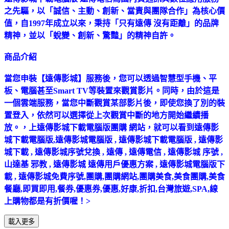
之先驅，以「誠信、主動、創新、當責與團隊合作」為核心價
值，自1997年成立以來，秉持「只有遠傳 沒有距離」的品牌
精神，並以「蛻變、創新、驚豔」的精神自許。
商品介紹
當您申裝【遠傳影城】服務後，您可以透過智慧型手機、平
板、電腦甚至Smart TV等裝置來觀賞影片。同時，由於這是
一個雲端服務，當您中斷觀賞某部影片後，即使您換了別的裝
置登入，依然可以選擇從上次觀賞中斷的地方開始繼續播
放。，上遠傳影城下載電腦版團購 網站，就可以看到遠傳影
城下載電腦版,遠傳影城電腦版 , 遠傳影城下載電腦版 , 遠傳影
城下載 , 遠傳影城序號兌換 , 遠傳 , 遠傳電信 , 遠傳影城 序號 ,
山達基 邪教 , 遠傳影城 遠傳用戶優惠方案 , 遠傳影城電腦版下
載 , 遠傳影城免費序號,團購,團購網站,團購美食,美食團購,美食
餐廳,即買即用,餐券,優惠券,優惠,好康,折扣,台灣旅遊,SPA,線
上購物都是有折價喔！>
載入更多